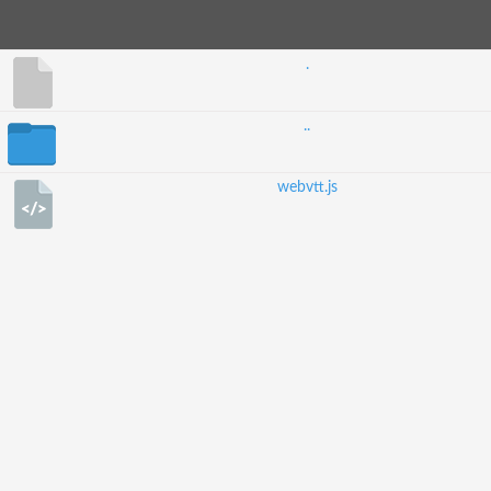
.
..
webvtt.js