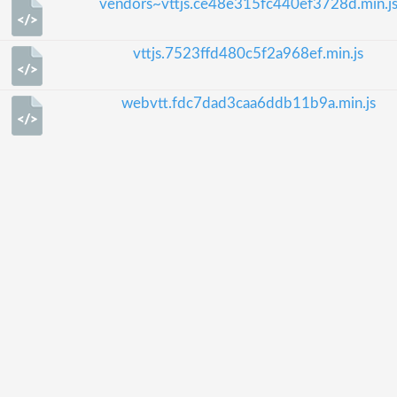
vendors~vttjs.ce48e315fc440ef3728d.min.j
vttjs.7523ffd480c5f2a968ef.min.js
webvtt.fdc7dad3caa6ddb11b9a.min.js