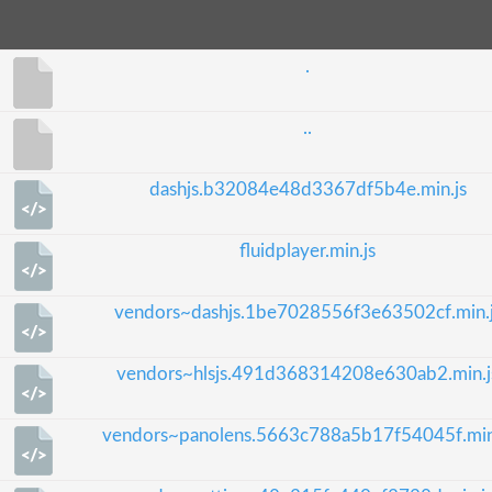
.
..
dashjs.b32084e48d3367df5b4e.min.js
fluidplayer.min.js
vendors~dashjs.1be7028556f3e63502cf.min.
vendors~hlsjs.491d368314208e630ab2.min.j
vendors~panolens.5663c788a5b17f54045f.min